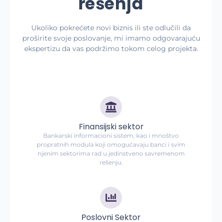
rešenja
Ukoliko pokrećete novi biznis ili ste odlučili da
proširite svoje poslovanje, mi imamo odgovarajuću
ekspertizu da vas podržimo tokom celog projekta.
Finansijski sektor
Bankarski informacioni sistem, kao i mnoštvo
propratnih modula koji omogućavaju banci i svim
njenim sektorima rad u jedinstveno savremenom
rešenju.
Poslovni Sektor