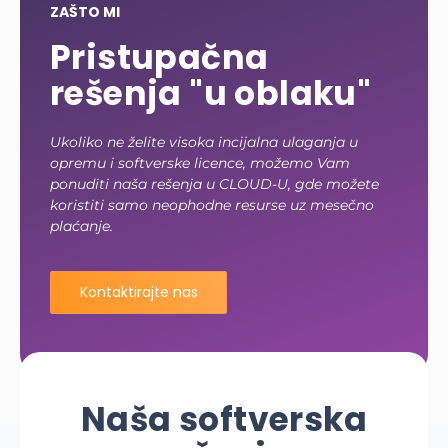
ZAŠTO MI
Pristupačna
rešenja "u oblaku"
Ukoliko ne želite visoka incijalna ulaganja u
opremu i softverske licence, možemo Vam
ponuditi naša rešenja u CLOUD-U, gde možete
koristiti samo neophodne resurse uz mesečno
plaćanje.
Kontaktirajte nas
Naša softverska