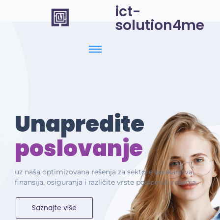
ict-
solution4me
Unapredite
poslovanje
uz naša optimizovana rešenja za sektore bankarstva,
finansija, osiguranja i različite vrste poslovnih rešenja.
Saznajte više