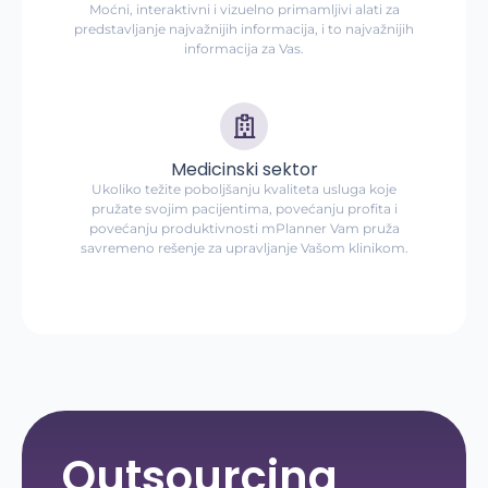
Moćni, interaktivni i vizuelno primamljivi alati za
predstavljanje najvažnijih informacija, i to najvažnijih
informacija za Vas.
Medicinski sektor
Ukoliko težite poboljšanju kvaliteta usluga koje
pružate svojim pacijentima, povećanju profita i
povećanju produktivnosti mPlanner Vam pruža
savremeno rešenje za upravljanje Vašom klinikom.
Outsourcing