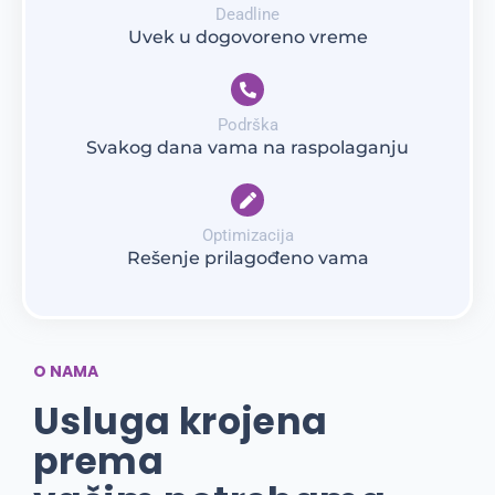
Deadline
Uvek u dogovoreno vreme
Podrška
Svakog dana vama na raspolaganju
Optimizacija
Rešenje prilagođeno vama
O NAMA
Usluga krojena
prema