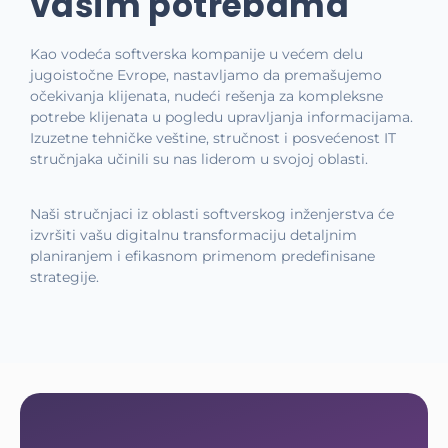
vašim potrebama
Kao vodeća softverska kompanije u većem delu
jugoistočne Evrope, nastavljamo da premašujemo
očekivanja klijenata, nudeći rešenja za kompleksne
potrebe klijenata u pogledu upravljanja informacijama.
Izuzetne tehničke veštine, stručnost i posvećenost IT
stručnjaka učinili su nas liderom u svojoj oblasti.
Naši stručnjaci iz oblasti softverskog inženjerstva će
izvršiti vašu digitalnu transformaciju detaljnim
planiranjem i efikasnom primenom predefinisane
strategije.